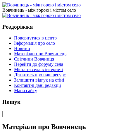
Вовчинець - між горою і містом село
Роздоріжжя
Повернутися в центр
Інформація про село
Новини
Матеріали про Вовчинець
Світлини Вовчинця
Перейти до форуму села
Міста та села в інтернеті
Дізнатись про наш ресурс
Залишити відгук на стіні
Контактні дані редакції
Мапа сайту
Пошук
Матеріали про Вовчинець