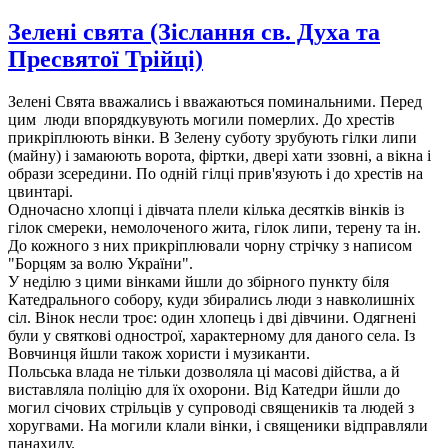
Зелені свята (Зіслання св. Духа та
Пресвятої Трійці)
Зелені Свята вважались і вважаються поминальними. Перед
цим люди впорядкувують могили померлих. До хрестів
прикріплюють вінки. В Зелену суботу зрубують гілки липи
(майну) і замаюють ворота, фіртки, двері хати ззовні, а вікна і
образи зсередини. По одній гілці прив'язують і до хрестів на
цвинтарі.
Одночасно хлопці і дівчата плели кілька десятків вінків із
гілок смереки, немолоченого жита, гілок липи, терену та ін.
До кожного з них прикріплювали чорну стрічку з написом
"Борцям за волю України".
У неділю з цими вінками йшли до збірного пункту біля
Катедрального собору, куди збирались люди з навколишніх
сіл. Вінок несли троє: один хлопець і дві дівчини. Одягнені
були у святкові однострої, характерному для даного села. Із
Вовчинця йшли також хористи і музиканти.
Польська влада не тільки дозволяла ці масові дійства, а й
виставляла поліцію для їх охорони. Від Катедри йшли до
могил січових стрільців у супроводі священиків та людей з
хоругвами. На могили клали вінки, і священики відправляли
панахиду.