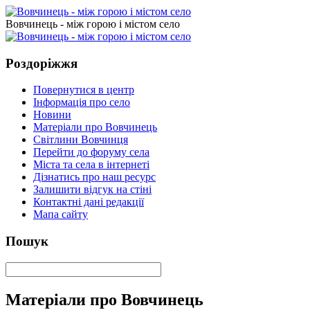
Вовчинець - між горою і містом село
Роздоріжжя
Повернутися в центр
Інформація про село
Новини
Матеріали про Вовчинець
Світлини Вовчинця
Перейти до форуму села
Міста та села в інтернеті
Дізнатись про наш ресурс
Залишити відгук на стіні
Контактні дані редакції
Мапа сайту
Пошук
Матеріали про Вовчинець