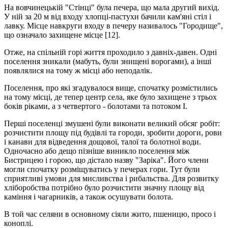
На вовчинецькій "Стінці" була печера, що мала другий вихід.
У ній за 20 м від входу хлопці-пастухи бачили кам'яні стіл і
лавку. Місце навкруги входу в печеру називалось "Городище",
що означало захищене місце [12].
Отже, на спільній горі життя проходило з давніх-давен. Одні
поселення зникали (мабуть, були знищені ворогами), а інші
появлялися на тому ж місці або неподалік.
Поселення, про які згадувалося вище, спочатку розмістились
на тому місці, де тепер центр села, яке було захищене з трьох
боків ріками, а з четвертого - болотами та потоком І.
Перші поселенці змушені були виконати великий обсяг робіт:
розчистити площу під будівлі та городи, зробити дороги, рови
і канави для відведення дощової, талої та болотної води.
Одночасно або дещо пізніше виникло поселення між
Бистрицею і горою, що дістало назву "Заріка". Його члени
могли спочатку розміщуватись у печерах гори. Тут були
сприятливі умови для мисливства і рибальства. Для розвитку
хліборобства потрібно було розчистити значну площу від
каміння і чагарників, а також осушувати болота.
В той час селяни в основному сіяли жито, пшеницю, просо і
коноплі.