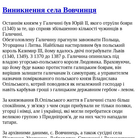
Виникнення села Вовчинця
Останнім князем у Галичині був Юрій ІІ, якого отруїли бояри
(1340) за те, що сприяв збільшенню кількості чужинців в
Галичині.
Обезголовлену Галичину прагнули завоювати Польща,
Угорщина і Литва. Найбільш настирливим був польський
король Казимир ІІІ, йому вдалось двічі пограбувати Львів
(1340, 1349). З 1370 до 1387 р. Галичина опинилась під
владою угорсько-польського короля Людовика. Враховуючи,
що йому буде важко протистояти галицьким боярам, він
вирішив залишити галичанам їх самоуправу, а управителем
назначив поміркованого польського князя Владислава
Опільського, котрий поводився як незалежний господар і
навіть карбував гроші з галицьким державним гербом - левом.
За князювання В.Опільського життя в Галичині стало більш
спокійним, у зв'язку з чим сюди прибували не тільки поляки,
угорці і німці, але і українці, які могли перебратися сюди
великою групою з Придніпров'я, де на них часто нападали
татари.
За архівними даними, с. Вовчинець, а також сусідні села