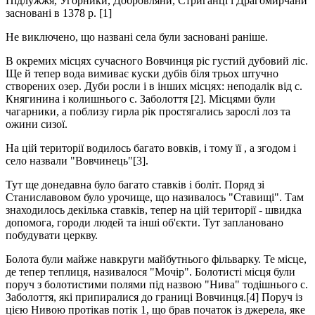
Підлужжя, Угорники, Добровляни, Стриганці і Драгомирчани
засновані в 1378 р. [1]
Не виключено, що названі села були засновані раніше.
В окремих місцях сучасного Вовчинця ріс густий дубовий ліс.
Ще й тепер вода вимиває куски дубів біля трьох штучно
створених озер. Дуби росли і в інших місцях: неподалік від с.
Княгинина і колишнього с. Заболоття [2]. Місцями були
чагарники, а поблизу гирла рік простягались зарослі лоз та
ожини сизої.
На цій території водилось багато вовків, і тому її , а згодом і
село назвали "Вовчинець"[3].
Тут ще донедавна було багато ставків і боліт. Поряд зі
Станиславовом було урочище, що називалось "Ставищі". Там
знаходилось декілька ставків, тепер на цій території - швидка
допомога, городи людей та інші об'єкти. Тут заплановано
побудувати церкву.
Болота були майже навкруги майбутнього фільварку. Те місце,
де тепер теплиця, називалося "Мочір". Болотисті місця були
поруч з болотистими полями під назвою "Нива" тодішнього с.
Заболоття, які припиралися до границі Вовчинця.[4] Поруч із
цією Нивою протікав потік 1, що брав початок із джерела, яке