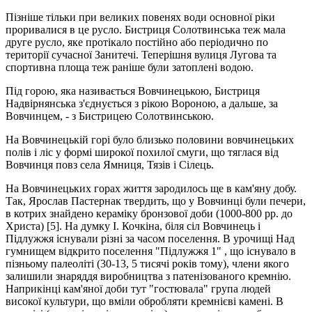
Пізніше тільки при великих повенях води основної ріки
проривалися в це русло. Бистриця Солотвинська теж мала
друге русло, яке протікало постійно або періодично по
території сучасної Занитечі. Теперішня вулиця Лугова та
спортивна площа теж раніше були затоплені водою.
Під горою, яка називається Вовчинецькою, Бистриця
Надвірнянська з'єднується з рікою Вороною, а дальше, за
Вовчинцем, - з Бистрицею Солотвинською.
На Вовчинецькій горі було близько половини вовчинецьких
полів і ліс у формі широкої похилої смуги, що тяглася від
Вовчинця повз села Ямниця, Тязів і Сілець.
На Вовчинецьких горах життя зародилось ще в кам'яну добу.
Так, Ярослав Пастернак твердить, що у Вовчинці були печери,
в котрих знайдено кераміку бронзової доби (1000-800 рр. до
Христа) [5]. На думку І. Кочкіна, біля сіл Вовчинець і
Підлужжя існували різні за часом поселення. В урочищі Над
гумнищем відкрито поселення "Підлужжя 1" , що існувало в
пізньому палеоліті (30-13, 5 тисячі років тому), члени якого
залишили знаряддя виробництва з патенізованого кремнію.
Наприкінці кам'яної доби тут "гостювала" група людей
високої культури, що вміли обробляти кремнієві камені. В