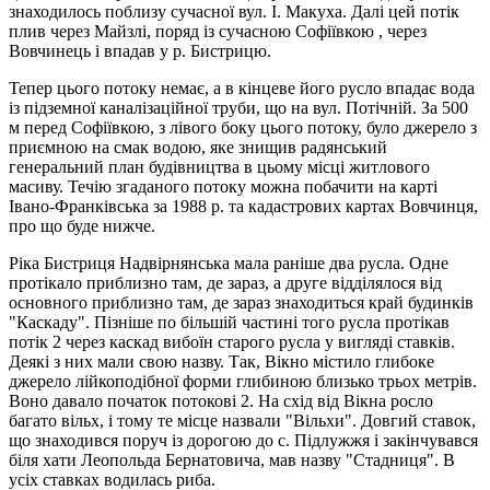
знаходилось поблизу сучасної вул. І. Макуха. Далі цей потік
плив через Майзлі, поряд із сучасною Софіївкою , через
Вовчинець і впадав у р. Бистрицю.
Тепер цього потоку немає, а в кінцеве його русло впадає вода
із підземної каналізаційної труби, що на вул. Потічній. За 500
м перед Софіївкою, з лівого боку цього потоку, було джерело з
приємною на смак водою, яке знищив радянський
генеральний план будівництва в цьому місці житлового
масиву. Течію згаданого потоку можна побачити на карті
Івано-Франківська за 1988 р. та кадастрових картах Вовчинця,
про що буде нижче.
Ріка Бистриця Надвірнянська мала раніше два русла. Одне
протікало приблизно там, де зараз, а друге відділялося від
основного приблизно там, де зараз знаходиться край будинків
"Каскаду". Пізніше по більшій частині того русла протікав
потік 2 через каскад вибоїн старого русла у вигляді ставків.
Деякі з них мали свою назву. Так, Вікно містило глибоке
джерело лійкоподібної форми глибиною близько трьох метрів.
Воно давало початок потокові 2. На схід від Вікна росло
багато вільх, і тому те місце назвали "Вільхи". Довгий ставок,
що знаходився поруч із дорогою до с. Підлужжя і закінчувався
біля хати Леопольда Бернатовича, мав назву "Стадниця". В
усіх ставках водилась риба.