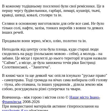
В кожному тодішньому поселенні були свої ремісники. Це в
першу чергу будівельники, гарбарі, лимарі, кушнірі, ткачі,
кравці, шевці, ковалі, столяри та ін.
Селяни в основному виготовляли для себе все самі. Не було
тільки солі, нафти, заліза, тонких виробів з вовни та деяких
інших речей.
Продавали вони зерно, м'ясо, олію, полотно та ін.
Неподалік від центру села була площа, куди старші люди
сходились на раду (польською мовою - сейм), а молодь - на
забави. Це місце і прилеглі до нього території згодом назвали
"Сайми", а місце, де була занижена течія ріки Бистриці
Солотвинської, - "Занитеча".
В княжі часи та ще деякий час опісля існувало "руське право"
- самоуправа. Тоді громада на вічах сама вибирала собі голову
- тіуна, або отамана, та інших урядників , ділила землю між
собою, розсуджувала різні суперечки та чвари.
Вовчинець - між горою і містом село ©
Наше місто Івано-
Франківськ
2008-2026
При використанні матеріалів активне гіперпосилання на
vovchynets.if.ua
обов'язкове.