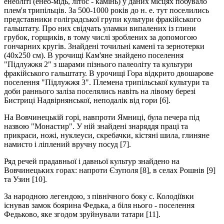
енеоліті (енео-мідь, літос - камінь) у даних місцях побувало
плем'я трипільців. За 500-1000 років до н. е. тут поселились
представники голіградської групи культури фракійського
гальштату. Про них свідчать уламки випалених із глини
грубок, горщиків, в тому числі зроблених за допомогою
гончарних кругів. Знайдені точильні камені та зернотерки
(40х250 см). В урочищі Кам'яне знайдено поселення
"Підлужжя 2" з шарами пізнього палеоліту та культури
фракійського гальштату. В урочищі Гора відкрито двошарове
поселення "Підлужжя 3". Племена трипільської культури та
доби раннього заліза поселялись навіть на лівому березі
Бистриці Надвірнянської, неподалік від гори [6].
На Вовчинецькій горі, навпроти Ямниці, була печера під
назвою "Монастир". У ній знайдені знаряддя праці та
прикраси, ножі, нуклеуси, скребачки, кістяні шила, глиняне
намисто і ліплений вручну посуд [7].
Ряд речей прадавньої і давньої культур знайдено на
Вовчинецьких горах: напроти Єзуполя [8], в селах Рошнів [9]
та Узин [10].
За народною легендою, з північного боку с. Колодіївки
існував замок боярина Федька, а біля нього - поселення
Федьково, яке згодом зруйнували татари [11].